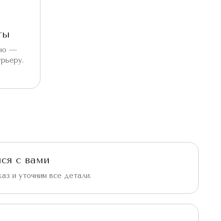
ты
бно —
урьеру.
ся с вами
аз и уточним все детали.