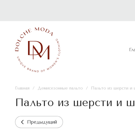
Демисезонные пальто
Новая коллекция
Пол
Гл
Главная
/
Демисезонные пальто
/
Пальто из шерсти и 
Пальто из шерсти и ш
Предыдущий