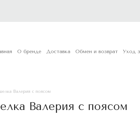
упальто и тренчи
Пальто из экомеха
Аксессуары
авная
О бренде
Доставка
Обмен и возврат
Уход 
шелка Валерия с поясом
елка Валерия с поясом