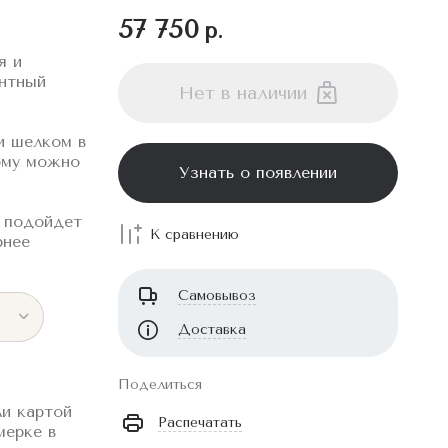
57 750
р.
я и
антный
Нет в наличии
и шелком в
ому можно
Узнать о появлении
о подойдет
К сравнению
рнее
Самовывоз
Доставка
Поделиться
и картой
Распечатать
мерке в